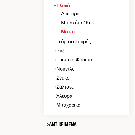
Γλυκά
Διάφορα
Μπισκότα / Κεικ
Μότσι
Γεύματα Στιγμής
Ρύζι
Τροπικά Φρούτα
Νούντλς
Σνακς
Σάλτσες
Άλευρα
Μπαχαρικά
ΑΝΤΙΚΕΙΜΕΝΑ