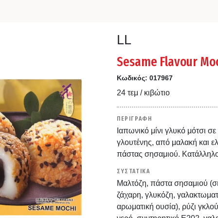
LL
Sesame Flavour Moc
Κωδικός:
017967
24 τεμ / κιβώτιο
ΠΕΡΙΓΡΑΦΗ
Ιαπωνικό μίνι γλυκό μότσι σ
γλουτένης, από μαλακή και ε
πάστας σησαμιού. Κατάλληλο 
ΣΥΣΤΑΤΙΚΑ
Μαλτόζη, πάστα σησαμιού (ση
ζάχαρη, γλυκόζη, γαλακτωματ
αρωματική ουσία), ρύζι γκλο