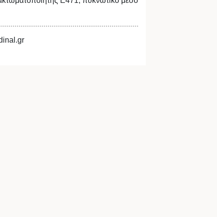
λακτωματοποιητής Ε471, πυκνωτικό μέσο
inal.gr