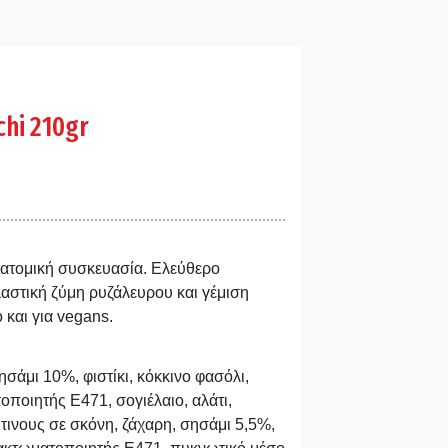
hi 210gr
ε ατομική συσκευασία. Ελεύθερο
λαστική ζύμη ρυζάλευρου και γέμιση
και για vegans.
σάμι 10%, φιστίκι, κόκκινο φασόλι,
οποιητής Ε471, σογιέλαιο, αλάτι,
ύτινους σε σκόνη, ζάχαρη, σησάμι 5,5%,