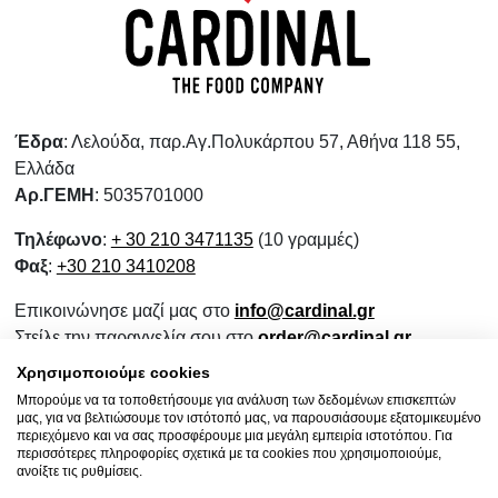
Έδρα
: Λελούδα, παρ.Αγ.Πολυκάρπου 57, Αθήνα 118 55,
Ελλάδα
Αρ.ΓΕΜΗ
: 5035701000
Τηλέφωνο
:
+ 30 210 3471135
(10 γραμμές)
Φαξ
:
+30 210 3410208
Επικοινώνησε μαζί μας στο
info@cardinal.gr
Στείλε την παραγγελία σου στο
order@cardinal.gr
Για αγορές λιανικής
www.wokshop.gr
Χρησιμοποιούμε cookies
Μπορούμε να τα τοποθετήσουμε για ανάλυση των δεδομένων επισκεπτών
Όροι Χρήσης
μας, για να βελτιώσουμε τον ιστότοπό μας, να παρουσιάσουμε εξατομικευμένο
Πολιτική Προστασίας Προσωπικών Δεδομένων
περιεχόμενο και να σας προσφέρουμε μια μεγάλη εμπειρία ιστοτόπου. Για
περισσότερες πληροφορίες σχετικά με τα cookies που χρησιμοποιούμε,
Πολιτική Επιστροφών
ανοίξτε τις ρυθμίσεις.
Ενημερωτικό Συνεργασίας