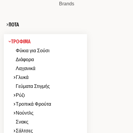
Brands
ΠΟΤΑ
ΤΡΟΦΙΜΑ
Φύκια για Σούσι
Διάφορα
Λαχανικά
Γλυκά
Γεύματα Στιγμής
Ρύζι
Τροπικά Φρούτα
Νούντλς
Σνακς
Σάλτσες