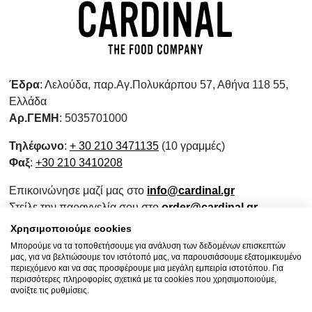
Έδρα
: Λελούδα, παρ.Αγ.Πολυκάρπου 57, Αθήνα 118 55,
Ελλάδα
Αρ.ΓΕΜΗ
: 5035701000
Τηλέφωνο
:
+ 30 210 3471135
(10 γραμμές)
Φαξ
:
+30 210 3410208
Επικοινώνησε μαζί μας στο
info@cardinal.gr
Στείλε την παραγγελία σου στο
order@cardinal.gr
Για αγορές λιανικής
www.wokshop.gr
Χρησιμοποιούμε cookies
Μπορούμε να τα τοποθετήσουμε για ανάλυση των δεδομένων επισκεπτών
Όροι Χρήσης
μας, για να βελτιώσουμε τον ιστότοπό μας, να παρουσιάσουμε εξατομικευμένο
Πολιτική Προστασίας Προσωπικών Δεδομένων
περιεχόμενο και να σας προσφέρουμε μια μεγάλη εμπειρία ιστοτόπου. Για
περισσότερες πληροφορίες σχετικά με τα cookies που χρησιμοποιούμε,
Πολιτική Επιστροφών
ανοίξτε τις ρυθμίσεις.
Ενημερωτικό Συνεργασίας