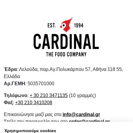
Έδρα
: Λελούδα, παρ.Αγ.Πολυκάρπου 57, Αθήνα 118 55,
Ελλάδα
Αρ.ΓΕΜΗ
: 5035701000
Τηλέφωνο
:
+ 30 210 3471135
(10 γραμμές)
Φαξ
:
+30 210 3410208
Επικοινώνησε μαζί μας στο
info@cardinal.gr
Στείλε την παραγγελία σου στο
order@cardinal.gr
Για αγορές λιανικής
www.wokshop.gr
Χρησιμοποιούμε cookies