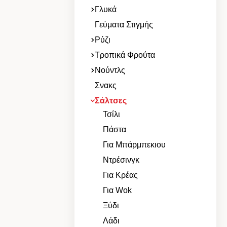
Γλυκά
Γεύματα Στιγμής
Ρύζι
Τροπικά Φρούτα
Νούντλς
Σνακς
Σάλτσες
Τσίλι
Πάστα
Για Μπάρμπεκιου
Ντρέσινγκ
Για Κρέας
Για Wok
Ξύδι
Λάδι