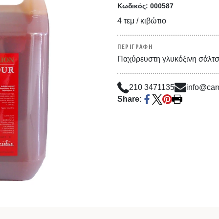
Κωδικός:
000587
4 τεμ / κιβώτιο
ΠΕΡΙΓΡΑΦΗ
Παχύρευστη γλυκόξινη σάλτσα
210 3471135
info@card
Share: