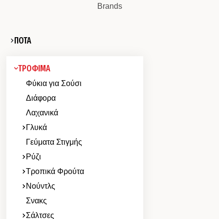
Brands
ΠΟΤΑ
ΤΡΟΦΙΜΑ
Φύκια για Σούσι
Διάφορα
Λαχανικά
Γλυκά
Γεύματα Στιγμής
Ρύζι
Τροπικά Φρούτα
Νούντλς
Σνακς
Σάλτσες