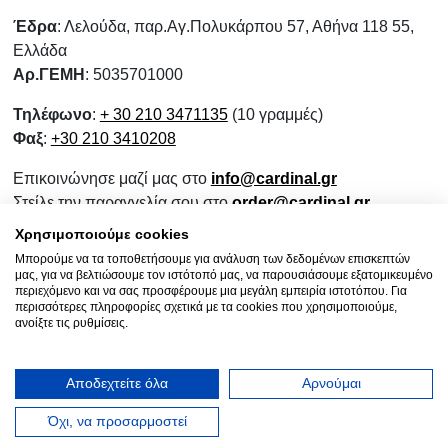
Έδρα
: Λελούδα, παρ.Αγ.Πολυκάρπου 57, Αθήνα 118 55,
Ελλάδα
Αρ.ΓΕΜΗ
: 5035701000
Τηλέφωνο
:
+ 30 210 3471135
(10 γραμμές)
Φαξ
:
+30 210 3410208
Επικοινώνησε μαζί μας στο
info@cardinal.gr
Στείλε την παραγγελία σου στο
order@cardinal.gr
Για αγορές λιανικής
www.wokshop.gr
Χρησιμοποιούμε cookies
Μπορούμε να τα τοποθετήσουμε για ανάλυση των δεδομένων επισκεπτών
Όροι Χρήσης
μας, για να βελτιώσουμε τον ιστότοπό μας, να παρουσιάσουμε εξατομικευμένο
Πολιτική Προστασίας Προσωπικών Δεδομένων
περιεχόμενο και να σας προσφέρουμε μια μεγάλη εμπειρία ιστοτόπου. Για
περισσότερες πληροφορίες σχετικά με τα cookies που χρησιμοποιούμε,
Πολιτική Επιστροφών
ανοίξτε τις ρυθμίσεις.
Ενημερωτικό Συνεργασίας
Αποδεχτείτε όλα
Αρνούμαι
Όχι, να προσαρμοστεί