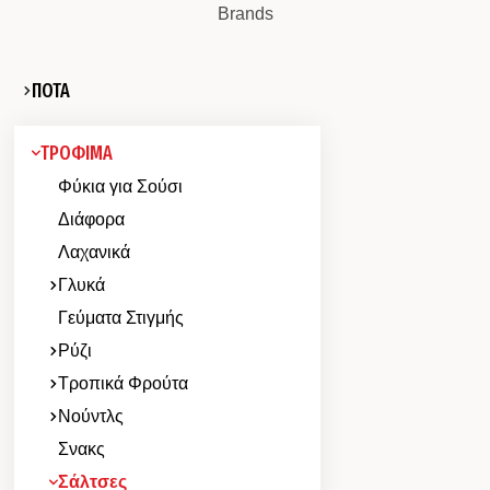
Brands
ΠΟΤΑ
ΤΡΟΦΙΜΑ
Φύκια για Σούσι
Διάφορα
Λαχανικά
Γλυκά
Γεύματα Στιγμής
Ρύζι
Τροπικά Φρούτα
Νούντλς
Σνακς
Σάλτσες