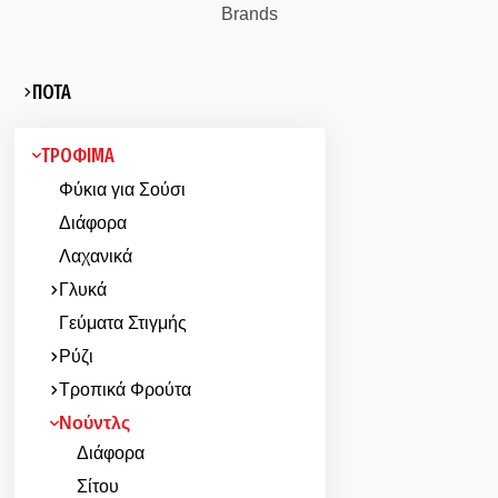
Brands
ΠΟΤΑ
ΤΡΟΦΙΜΑ
Φύκια για Σούσι
Διάφορα
Λαχανικά
Γλυκά
Γεύματα Στιγμής
Ρύζι
Τροπικά Φρούτα
Νούντλς
Διάφορα
Σίτου