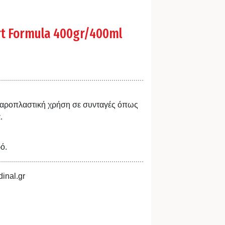
rt Formula 400gr/400ml
αχαροπλαστική χρήση σε συνταγές όπως
.
ό.
inal.gr