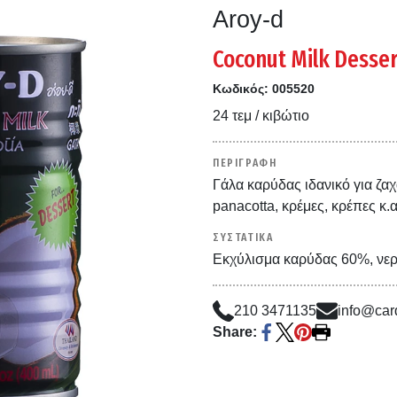
Aroy-d
Coconut Milk Desse
Κωδικός:
005520
24 τεμ / κιβώτιο
ΠΕΡΙΓΡΑΦΗ
Γάλα καρύδας ιδανικό για ζ
panacotta, κρέμες, κρέπες κ.α
ΣΥΣΤΑΤΙΚΑ
Εκχύλισμα καρύδας 60%, νερ
210 3471135
info@card
Share: