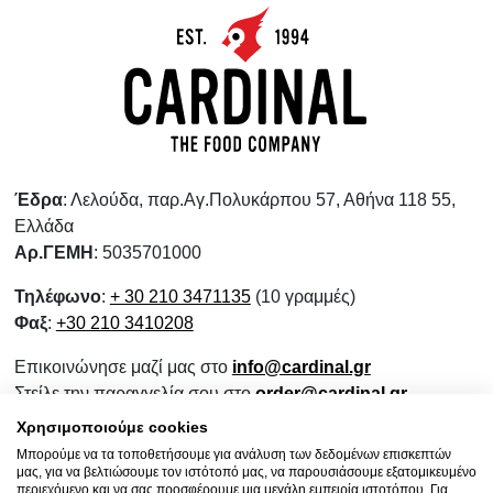
Έδρα
: Λελούδα, παρ.Αγ.Πολυκάρπου 57, Αθήνα 118 55,
Ελλάδα
Αρ.ΓΕΜΗ
: 5035701000
Τηλέφωνο
:
+ 30 210 3471135
(10 γραμμές)
Φαξ
:
+30 210 3410208
Επικοινώνησε μαζί μας στο
info@cardinal.gr
Στείλε την παραγγελία σου στο
order@cardinal.gr
Για αγορές λιανικής
www.wokshop.gr
Χρησιμοποιούμε cookies
Μπορούμε να τα τοποθετήσουμε για ανάλυση των δεδομένων επισκεπτών
Όροι Χρήσης
μας, για να βελτιώσουμε τον ιστότοπό μας, να παρουσιάσουμε εξατομικευμένο
Πολιτική Προστασίας Προσωπικών Δεδομένων
περιεχόμενο και να σας προσφέρουμε μια μεγάλη εμπειρία ιστοτόπου. Για